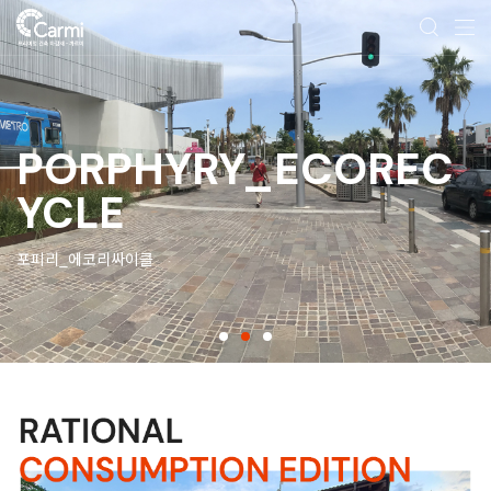
PORPHYRY_ECOREC
YCLE
포피리_에코리싸이클