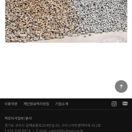
이용약관
개인정보처리방침
기업소개
까르미사업부/본사
경기도 구리시 갈매순환로204번길 65, 구리스마트벤처타워 412호
T.031-536-6674
E-mail :
carmi@bohyun.co.kr