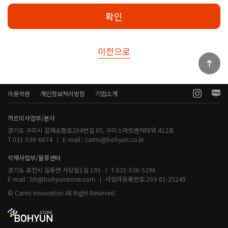
확인
이전으로
이용약관
개인정보처리방침
기업소개
까르미사업부/본사
경기도 구리시 갈매순환로204번길 65, 구리스마트벤처타워 412호
T.031-536-6674
E-mail :
carmi@bohyun.co.kr
석재사업부/물류센터
경기도 포천시 일동면 사당말1길 195
T.031-536-5296
E-mail :
bh@bohyunstone.com
사업자등록번호:
203-81-25249
© Carmi Innovation All Right Reserved.