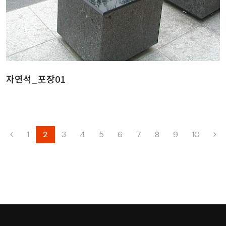
자연석_포장01
1
2
3
4
5
6
7
8
9
10