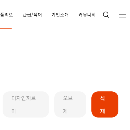
폴리오
관급/석재
기업소개
커뮤니티
디자인까르
오브
석
미
제
재